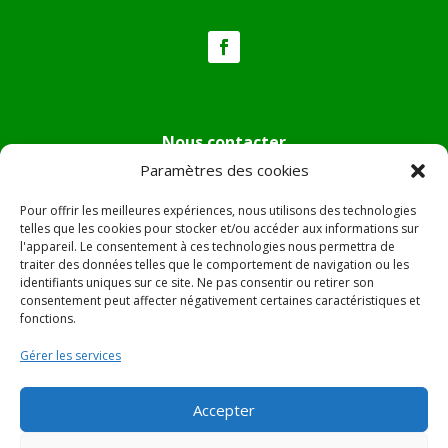
Nous contacter
Paramètres des cookies
Tél :
04.95.36.24.02
Mail
:
mairie.pietradiverde@wanadoo.fr
Pour offrir les meilleures expériences, nous utilisons des technologies
Adresse :
Hôtel de ville de Pietra di Verde
telles que les cookies pour stocker et/ou accéder aux informations sur
l'appareil. Le consentement à ces technologies nous permettra de
Le village
traiter des données telles que le comportement de navigation ou les
20230 Pietra di Verde
identifiants uniques sur ce site. Ne pas consentir ou retirer son
consentement peut affecter négativement certaines caractéristiques et
fonctions.
© 2022 Mairie de Pietra Di Verde – Réalisation
SITEC
–
Gérer les services
Plan du site –
Mentions Légales
Accepter