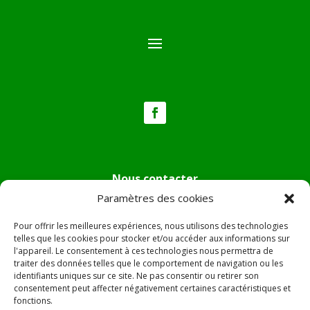
Nous contacter
Paramètres des cookies
Tél :
04.95.36.24.02
Mail
:
mairie.pietradiverde@wanadoo.fr
Pour offrir les meilleures expériences, nous utilisons des technologies
Adresse :
Hôtel de ville de Pietra di Verde
telles que les cookies pour stocker et/ou accéder aux informations sur
l'appareil. Le consentement à ces technologies nous permettra de
Le village
traiter des données telles que le comportement de navigation ou les
20230 Pietra di Verde
identifiants uniques sur ce site. Ne pas consentir ou retirer son
consentement peut affecter négativement certaines caractéristiques et
fonctions.