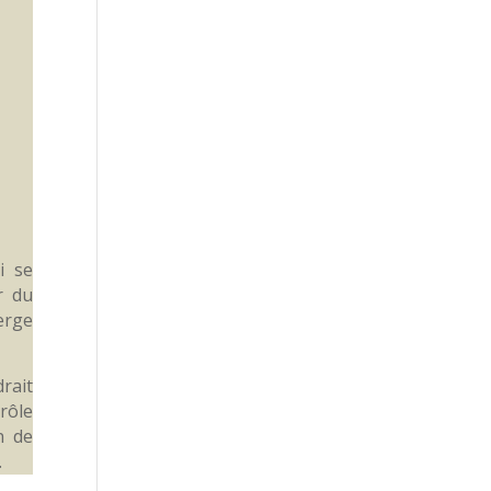
i se
r du
Serge
rait
rôle
n de
.