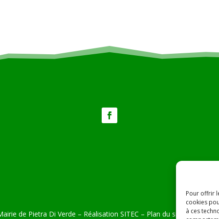
Pour offrir 
cookies pou
à ces techn
airie de Pietra Di Verde – Réalisation
SITEC
–
Plan du site –
Mention