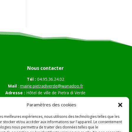
Nous contacter
Tél :
04.95.36.24.02
Mail
:
mairie.pietradiverde@wanadoo.fr
Adresse :
Hôtel de ville de Pietra di Verde
Le village
Paramètres des cookies
20230 Pietra di Verde
les meilleures expériences, nous utilisons des technologies telles que les
r stocker et/ou accéder aux informations sur l'appareil. Le consentement
ologies nous permettra de traiter des données telles que le
s Légales