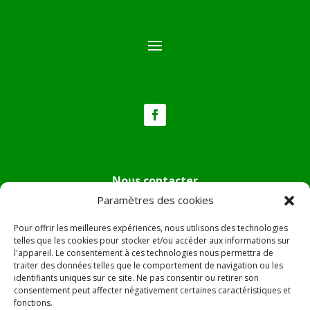
Nous contacter
Paramètres des cookies
Tél :
04.95.36.24.02
Mail
:
mairie.pietradiverde@wanadoo.fr
Pour offrir les meilleures expériences, nous utilisons des technologies
Adresse :
Hôtel de ville de Pietra di Verde
telles que les cookies pour stocker et/ou accéder aux informations sur
l'appareil. Le consentement à ces technologies nous permettra de
Le village
traiter des données telles que le comportement de navigation ou les
20230 Pietra di Verde
identifiants uniques sur ce site. Ne pas consentir ou retirer son
consentement peut affecter négativement certaines caractéristiques et
fonctions.