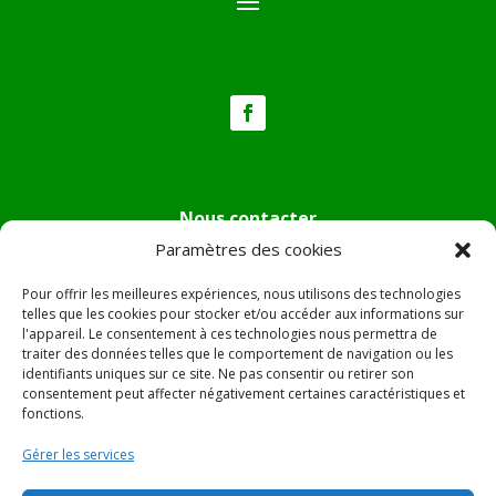
Nous contacter
Paramètres des cookies
Tél :
04.95.36.24.02
Mail
:
mairie.pietradiverde@wanadoo.fr
Pour offrir les meilleures expériences, nous utilisons des technologies
Adresse :
Hôtel de ville de Pietra di Verde
telles que les cookies pour stocker et/ou accéder aux informations sur
l'appareil. Le consentement à ces technologies nous permettra de
Le village
traiter des données telles que le comportement de navigation ou les
20230 Pietra di Verde
identifiants uniques sur ce site. Ne pas consentir ou retirer son
consentement peut affecter négativement certaines caractéristiques et
fonctions.
© 2022 Mairie de Pietra Di Verde – Réalisation
SITEC
–
Gérer les services
Plan du site –
Mentions Légales