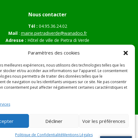
Nous contacter
Tél :
04.95.36.24.02
Mail
:
mairie.pietradiverde@wanadoo.fr
Adresse :
Hôtel de ville de Pietra di Verde
Le village
Paramètres des cookies
20230 Pietra di Verde
les meilleures expériences, nous utilisons des technologies telles que les
r stocker et/ou accéder aux informations sur l'appareil. Le consentement
ologies nous permettra de traiter des données telles que le
s Légales
t de navigation ou les identifiants uniques sur ce site. Ne pas consentir
son consentement peut affecter négativement certaines caractéristiques et
rvices
cepter
Décliner
Voir les préférences
Politique de Confidentialité
Mentions Légales