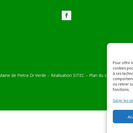
Pour offrir 
cookies pou
à ces techn
airie de Pietra Di Verde – Réalisation
SITEC
–
Plan du site –
Mention
comportemen
ou retirer 
fonctions.
Gérer les se
Ac