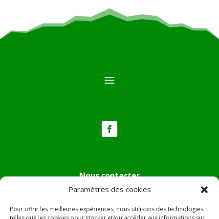
Nous contacter
Paramètres des cookies
Tél :
04.95.36.24.02
Mail
:
mairie.pietradiverde@wanadoo.fr
Pour offrir les meilleures expériences, nous utilisons des technologies
Adresse :
Hôtel de ville de Pietra di Verde
telles que les cookies pour stocker et/ou accéder aux informations sur