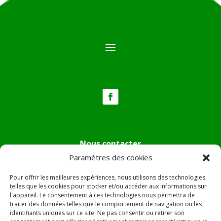
Nous contacter
Paramètres des cookies
Tél :
04.95.36.24.02
Mail
:
mairie.pietradiverde@wanadoo.fr
Pour offrir les meilleures expériences, nous utilisons des technologies
Adresse :
Hôtel de ville de Pietra di Verde
telles que les cookies pour stocker et/ou accéder aux informations sur
l'appareil. Le consentement à ces technologies nous permettra de
Le village
traiter des données telles que le comportement de navigation ou les
20230 Pietra di Verde
identifiants uniques sur ce site. Ne pas consentir ou retirer son