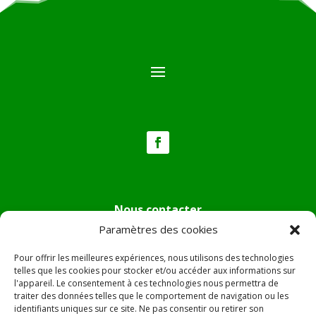
Nous contacter
Paramètres des cookies
Tél :
04.95.36.24.02
Mail
:
mairie.pietradiverde@wanadoo.fr
Pour offrir les meilleures expériences, nous utilisons des technologies
Adresse :
Hôtel de ville de Pietra di Verde
telles que les cookies pour stocker et/ou accéder aux informations sur
l'appareil. Le consentement à ces technologies nous permettra de
Le village
traiter des données telles que le comportement de navigation ou les
20230 Pietra di Verde
identifiants uniques sur ce site. Ne pas consentir ou retirer son