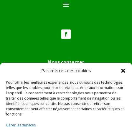
Nous contacter
Paramètres des cookies
Tél :
04.95.36.24.02
Mail
:
mairie.pietradiverde@wanadoo.fr
Pour offrir les meilleures expériences, nous utilisons des technologies
Adresse :
Hôtel de ville de Pietra di Verde
telles que les cookies pour stocker et/ou accéder aux informations sur
l'appareil. Le consentement à ces technologies nous permettra de
Le village
traiter des données telles que le comportement de navigation ou les
20230 Pietra di Verde
identifiants uniques sur ce site. Ne pas consentir ou retirer son
consentement peut affecter négativement certaines caractéristiques et
fonctions.
© 2022 Mairie de Pietra Di Verde – Réalisation
SITEC
–
Gérer les services
Plan du site –
Mentions Légales