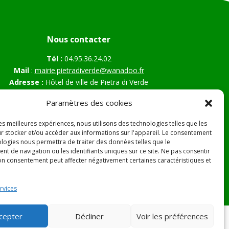
Nous contacter
Tél :
04.95.36.24.02
Mail
:
mairie.pietradiverde@wanadoo.fr
Adresse :
Hôtel de ville de Pietra di Verde
Le village
Paramètres des cookies
20230 Pietra di Verde
les meilleures expériences, nous utilisons des technologies telles que les
r stocker et/ou accéder aux informations sur l'appareil. Le consentement
ologies nous permettra de traiter des données telles que le
s Légales
t de navigation ou les identifiants uniques sur ce site. Ne pas consentir
son consentement peut affecter négativement certaines caractéristiques et
rvices
cepter
Décliner
Voir les préférences