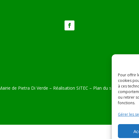
Pour offrir 
cookies pou
à ces techn
airie de Pietra Di Verde – Réalisation
SITEC
–
Plan du site –
Mention
comportemen
ou retirer 
fonctions.
Gérer les se
Ac