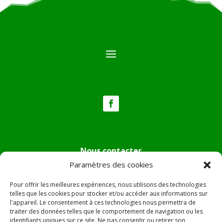
Nous contacter
Paramètres des cookies
Tél :
04.95.36.24.02
Mail
:
mairie.pietradiverde@wanadoo.fr
Pour offrir les meilleures expériences, nous utilisons des technologies
Adresse :
Hôtel de ville de Pietra di Verde
telles que les cookies pour stocker et/ou accéder aux informations sur
l'appareil. Le consentement à ces technologies nous permettra de
Le village
traiter des données telles que le comportement de navigation ou les
20230 Pietra di Verde
identifiants uniques sur ce site. Ne pas consentir ou retirer son