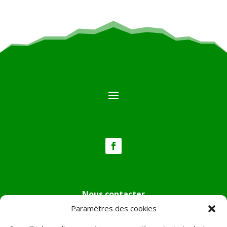
Nous contacter
Paramètres des cookies
Tél :
04.95.36.24.02
Mail
:
mairie.pietradiverde@wanadoo.fr