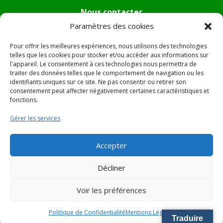
Nous contacter
Paramètres des cookies
Tél :
04.95.36.24.02
Mail
:
mairie.pietradiverde@wanadoo.fr
Pour offrir les meilleures expériences, nous utilisons des technologies
Adresse :
Hôtel de ville de Pietra di Verde
telles que les cookies pour stocker et/ou accéder aux informations sur
l'appareil. Le consentement à ces technologies nous permettra de
Le village
traiter des données telles que le comportement de navigation ou les
20230 Pietra di Verde
identifiants uniques sur ce site. Ne pas consentir ou retirer son
consentement peut affecter négativement certaines caractéristiques et
fonctions.
© 2022 Mairie de Pietra Di Verde – Réalisation
SITEC
–
Gérer les services
Plan du site –
Mentions Légales
Accepter
Décliner
Voir les préférences
Politique de Confidentialité
Mentions Légales
Traduire