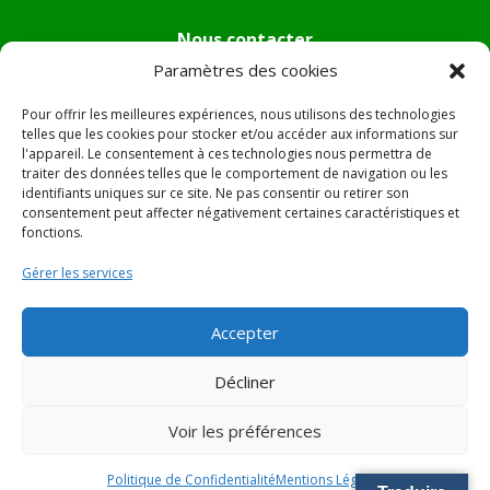
Nous contacter
Paramètres des cookies
Tél :
04.95.36.24.02
Mail
:
mairie.pietradiverde@wanadoo.fr
Pour offrir les meilleures expériences, nous utilisons des technologies
Adresse :
Hôtel de ville de Pietra di Verde
telles que les cookies pour stocker et/ou accéder aux informations sur
l'appareil. Le consentement à ces technologies nous permettra de
Le village
traiter des données telles que le comportement de navigation ou les
20230 Pietra di Verde
identifiants uniques sur ce site. Ne pas consentir ou retirer son
consentement peut affecter négativement certaines caractéristiques et
fonctions.
© 2022 Mairie de Pietra Di Verde – Réalisation
SITEC
–
Gérer les services
Plan du site –
Mentions Légales
Accepter
Décliner
Voir les préférences
Politique de Confidentialité
Mentions Légales