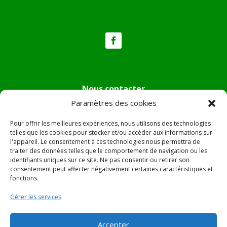
Nous contacter
Paramètres des cookies
Tél :
04.95.36.24.02
Mail
:
mairie.pietradiverde@wanadoo.fr
Pour offrir les meilleures expériences, nous utilisons des technologies
Adresse :
Hôtel de ville de Pietra di Verde
telles que les cookies pour stocker et/ou accéder aux informations sur
l'appareil. Le consentement à ces technologies nous permettra de
Le village
traiter des données telles que le comportement de navigation ou les
20230 Pietra di Verde
identifiants uniques sur ce site. Ne pas consentir ou retirer son
consentement peut affecter négativement certaines caractéristiques et
fonctions.
© 2022 Mairie de Pietra Di Verde – Réalisation
SITEC
–
Gérer les services
Plan du site –
Mentions Légales
Accepter