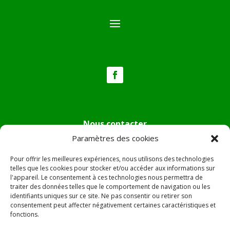
Nous contacter
Paramètres des cookies
Tél :
04.95.36.24.02
Mail
:
mairie.pietradiverde@wanadoo.fr
Pour offrir les meilleures expériences, nous utilisons des technologies
Adresse :
Hôtel de ville de Pietra di Verde
telles que les cookies pour stocker et/ou accéder aux informations sur
l'appareil. Le consentement à ces technologies nous permettra de
Le village
traiter des données telles que le comportement de navigation ou les
20230 Pietra di Verde
identifiants uniques sur ce site. Ne pas consentir ou retirer son
consentement peut affecter négativement certaines caractéristiques et
fonctions.