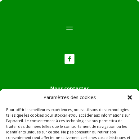
Nous contacter
Paramètres des cookies
Tél :
04.95.36.24.02
Mail
:
mairie.pietradiverde@wanadoo.fr
Pour offrir les meilleures expériences, nous utilisons des technologies
Adresse :
Hôtel de ville de Pietra di Verde
telles que les cookies pour stocker et/ou accéder aux informations sur
l'appareil. Le consentement à ces technologies nous permettra de
Le village
traiter des données telles que le comportement de navigation ou les
20230 Pietra di Verde
identifiants uniques sur ce site. Ne pas consentir ou retirer son
consentement peut affecter négativement certaines caractéristiques et