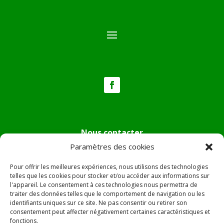
Nous contacter
Paramètres des cookies
Tél :
04.95.36.24.02
Mail
:
mairie.pietradiverde@wanadoo.fr
Pour offrir les meilleures expériences, nous utilisons des technologies
Adresse :
Hôtel de ville de Pietra di Verde
telles que les cookies pour stocker et/ou accéder aux informations sur
l'appareil. Le consentement à ces technologies nous permettra de
Le village
traiter des données telles que le comportement de navigation ou les
20230 Pietra di Verde
identifiants uniques sur ce site. Ne pas consentir ou retirer son
consentement peut affecter négativement certaines caractéristiques et
fonctions.