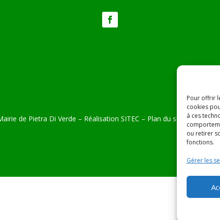
Pour offrir 
cookies pou
à ces techn
airie de Pietra Di Verde – Réalisation
SITEC
–
Plan du site –
Mention
comportemen
ou retirer 
fonctions.
Gérer les se
Ac