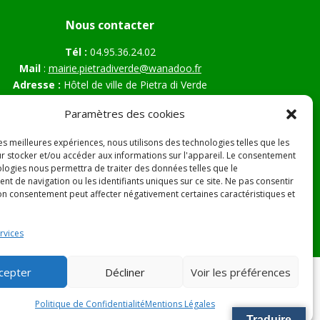
Nous contacter
Tél :
04.95.36.24.02
Mail
:
mairie.pietradiverde@wanadoo.fr
Adresse :
Hôtel de ville de Pietra di Verde
Le village
Paramètres des cookies
20230 Pietra di Verde
les meilleures expériences, nous utilisons des technologies telles que les
r stocker et/ou accéder aux informations sur l'appareil. Le consentement
ologies nous permettra de traiter des données telles que le
s Légales
t de navigation ou les identifiants uniques sur ce site. Ne pas consentir
son consentement peut affecter négativement certaines caractéristiques et
rvices
cepter
Décliner
Voir les préférences
Politique de Confidentialité
Mentions Légales
Traduire