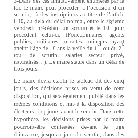
3-Dans des cas limitativement énumérés par la
loi, le maire peut procéder, à l’occasion d’un
scrutin, à des inscriptions au titre de l’article
L30, au-delà du délai normal, entre le sixième
e
vendredi précédant un scrutin et le 10
jour
précédent celui-ci. (Fonctionnaires, agents
publics, militaires, retraités, mineurs ayant
er
e
atteint l’âge de 18 ans la veille du 1
ou du 2
tour de scrutin, salariés secteur privé,
naturalisés…). Le maire statue dans un délai de
trois jours.
Le maire devra établir le tableau dit des cinq
jours, des décisions prises en vertu de cette
disposition, qui sera également publié dans les
mêmes conditions et mis à la disposition des
électeurs cinq jours avant le scrutin. Dans cette
hypothèse, les décisions prises par le maire
pourront-être contestées devant le juge
d’instance, jusqu’au jour du scrutin, dans des