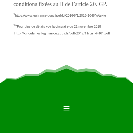
conditions fixées au II de l’article 20.
GP.
*
https://www.legifrance.gouv.fr/eli/loi/2016/8/1/2016-1048/jo/texte
**
Pour plus de détails voir la circulaire du 21 novembre 2018
http://circulaires.legifrance.gouv.fr/pdf/2018/11/cir_44101.pdf