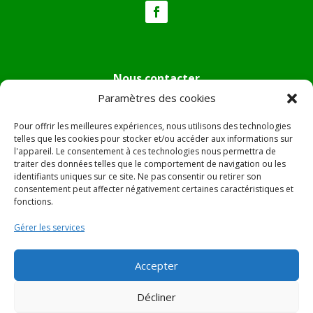
Nous contacter
Paramètres des cookies
Tél :
04.95.36.24.02
Mail
:
mairie.pietradiverde@wanadoo.fr
Pour offrir les meilleures expériences, nous utilisons des technologies
Adresse :
Hôtel de ville de Pietra di Verde
telles que les cookies pour stocker et/ou accéder aux informations sur
l'appareil. Le consentement à ces technologies nous permettra de
Le village
traiter des données telles que le comportement de navigation ou les
20230 Pietra di Verde
identifiants uniques sur ce site. Ne pas consentir ou retirer son
consentement peut affecter négativement certaines caractéristiques et
fonctions.
© 2022 Mairie de Pietra Di Verde – Réalisation
SITEC
–
Gérer les services
Plan du site –
Mentions Légales
Accepter
Décliner