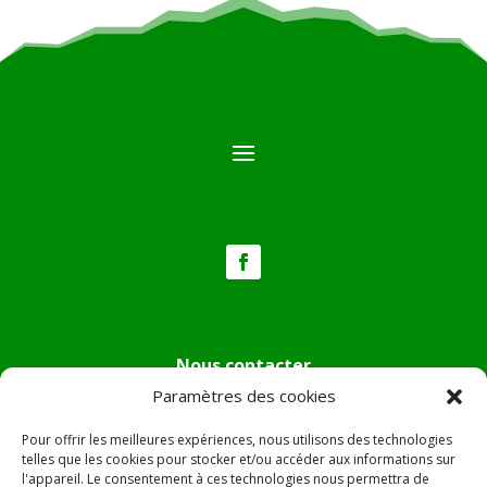
Nous contacter
Paramètres des cookies
Tél :
04.95.36.24.02
Mail
:
mairie.pietradiverde@wanadoo.fr
Pour offrir les meilleures expériences, nous utilisons des technologies
Adresse :
Hôtel de ville de Pietra di Verde
telles que les cookies pour stocker et/ou accéder aux informations sur
l'appareil. Le consentement à ces technologies nous permettra de
Le village