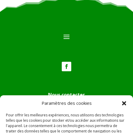
Nous contacter
Paramètres des cookies
Tél :
04.95.36.24.02
Mail
:
mairie.pietradiverde@wanadoo.fr
Pour offrir les meilleures expériences, nous utilisons des technologies
Adresse :
Hôtel de ville de Pietra di Verde
telles que les cookies pour stocker et/ou accéder aux informations sur
l'appareil. Le consentement à ces technologies nous permettra de
Le village
traiter des données telles que le comportement de navigation ou les