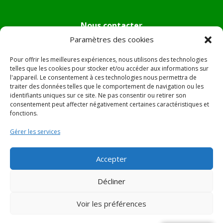
Nous contacter
Paramètres des cookies
Tél :
04.95.36.24.02
Mail
:
mairie.pietradiverde@wanadoo.fr
Pour offrir les meilleures expériences, nous utilisons des technologies
Adresse :
Hôtel de ville de Pietra di Verde
telles que les cookies pour stocker et/ou accéder aux informations sur
l'appareil. Le consentement à ces technologies nous permettra de
Le village
traiter des données telles que le comportement de navigation ou les
20230 Pietra di Verde
identifiants uniques sur ce site. Ne pas consentir ou retirer son
consentement peut affecter négativement certaines caractéristiques et
fonctions.
© 2022 Mairie de Pietra Di Verde – Réalisation
SITEC
–
Gérer les services
Plan du site –
Mentions Légales
Accepter
Décliner
Voir les préférences