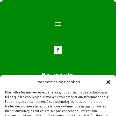
Nous contacter
Paramètres des cookies
Tél :
04.95.36.24.02
Mail
:
mairie.pietradiverde@wanadoo.fr
Pour offrir les meilleures expériences, nous utilisons des technologies
Adresse :
Hôtel de ville de Pietra di Verde
telles que les cookies pour stocker et/ou accéder aux informations sur
l'appareil. Le consentement à ces technologies nous permettra de
Le village
traiter des données telles que le comportement de navigation ou les
20230 Pietra di Verde
identifiants uniques sur ce site. Ne pas consentir ou retirer son
consentement peut affecter négativement certaines caractéristiques et