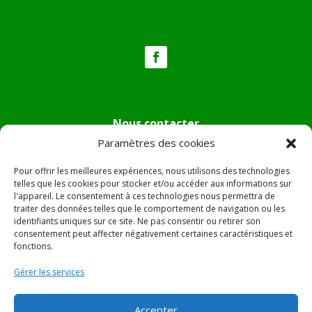
Nous contacter
Paramètres des cookies
Tél :
04.95.36.24.02
Mail
:
mairie.pietradiverde@wanadoo.fr
Pour offrir les meilleures expériences, nous utilisons des technologies
Adresse :
Hôtel de ville de Pietra di Verde
telles que les cookies pour stocker et/ou accéder aux informations sur
l'appareil. Le consentement à ces technologies nous permettra de
Le village
traiter des données telles que le comportement de navigation ou les
20230 Pietra di Verde
identifiants uniques sur ce site. Ne pas consentir ou retirer son
consentement peut affecter négativement certaines caractéristiques et
fonctions.
© 2022 Mairie de Pietra Di Verde – Réalisation
SITEC
–
Gérer les services
Plan du site –
Mentions Légales
Accepter