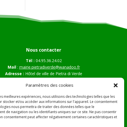
Nous contacter
Tél :
04.95.36.24.02
Mail
:
mairie.pietradiverde@wanadoo.fr
Adresse :
Hôtel de ville de Pietra di Verde
Le village
Paramètres des cookies
20230 Pietra di Verde
les meilleures expériences, nous utilisons des technologies telles que les
r stocker et/ou accéder aux informations sur l'appareil. Le consentement
ologies nous permettra de traiter des données telles que le
s Légales
t de navigation ou les identifiants uniques sur ce site. Ne pas consentir
son consentement peut affecter négativement certaines caractéristiques et