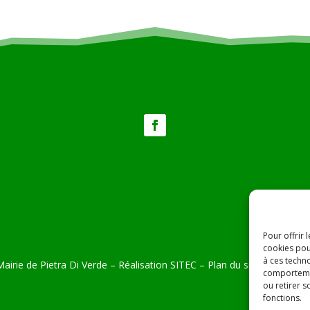
Pour offrir 
cookies pou
à ces techn
airie de Pietra Di Verde – Réalisation
SITEC
–
Plan du site –
Mention
comportemen
ou retirer 
fonctions.