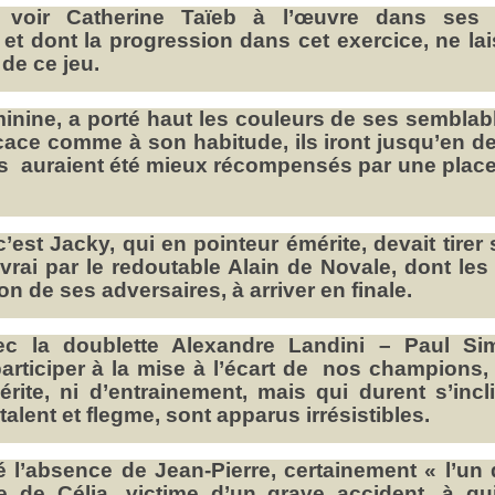
voir Catherine Taïeb à l’œuvre dans ses t
 et dont la progression dans cet exercice, ne la
de ce jeu.
minine, a porté haut les couleurs de ses semblab
cace comme à son habitude, ils iront jusqu’en d
 Ils auraient été mieux récompensés par une plac
est Jacky, qui en pointeur émérite, devait tirer
 vrai par le redoutable Alain de Novale, dont les 
ion de ses adversaires, à arriver en finale.
avec la doublette Alexandre Landini – Paul Si
articiper à la mise à l’écart de nos champions,
ite, ni d’entrainement, mais qui durent s’incl
talent et flegme, sont apparus irrésistibles.
é l’absence de Jean-Pierre, certainement « l’un
e de Célia, victime d’un grave accident, à qu