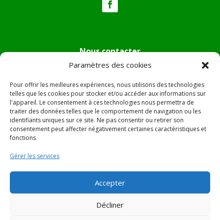
Nous contacter
Paramètres des cookies
Tél :
04.95.36.24.02
Mail
:
mairie.pietradiverde@wanadoo.fr
Pour offrir les meilleures expériences, nous utilisons des technologies
Adresse :
Hôtel de ville de Pietra di Verde
telles que les cookies pour stocker et/ou accéder aux informations sur
l'appareil. Le consentement à ces technologies nous permettra de
Le village
traiter des données telles que le comportement de navigation ou les
20230 Pietra di Verde
identifiants uniques sur ce site. Ne pas consentir ou retirer son
consentement peut affecter négativement certaines caractéristiques et
fonctions.
© 2022 Mairie de Pietra Di Verde – Réalisation
SITEC
–
Gérer les services
Plan du site –
Mentions Légales
Accepter
Décliner