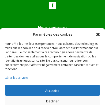
Nous contacter
Paramètres des cookies
Tél :
04.95.36.24.02
Mail
:
mairie.pietradiverde@wanadoo.fr
Pour offrir les meilleures expériences, nous utilisons des technologies
Adresse :
Hôtel de ville de Pietra di Verde
telles que les cookies pour stocker et/ou accéder aux informations sur
l'appareil. Le consentement à ces technologies nous permettra de
Le village
traiter des données telles que le comportement de navigation ou les
20230 Pietra di Verde
identifiants uniques sur ce site. Ne pas consentir ou retirer son
consentement peut affecter négativement certaines caractéristiques et
fonctions.
© 2022 Mairie de Pietra Di Verde – Réalisation
SITEC
–
Gérer les services
Plan du site –
Mentions Légales
Accepter
Décliner