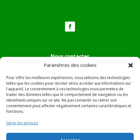
Nous contacter
Paramètres des cookies
Tél :
04.95.36.24.02
Mail
:
mairie.pietradiverde@wanadoo.fr
Pour offrir les meilleures expériences, nous utilisons des technologies
Adresse :
Hôtel de ville de Pietra di Verde
telles que les cookies pour stocker et/ou accéder aux informations sur
l'appareil. Le consentement à ces technologies nous permettra de
Le village
traiter des données telles que le comportement de navigation ou les
20230 Pietra di Verde
identifiants uniques sur ce site. Ne pas consentir ou retirer son
consentement peut affecter négativement certaines caractéristiques et
fonctions.
© 2022 Mairie de Pietra Di Verde – Réalisation
SITEC
–
Gérer les services
Plan du site –
Mentions Légales
Accepter