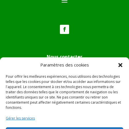
Nous contacter
Paramètres des cookies
Tél :
04.95.36.24.02
Mail
:
mairie.pietradiverde@wanadoo.fr
Pour offrir les meilleures expériences, nous utilisons des technologies
Adresse :
Hôtel de ville de Pietra di Verde
telles que les cookies pour stocker et/ou accéder aux informations sur
l'appareil. Le consentement à ces technologies nous permettra de
Le village
traiter des données telles que le comportement de navigation ou les
20230 Pietra di Verde
identifiants uniques sur ce site. Ne pas consentir ou retirer son
consentement peut affecter négativement certaines caractéristiques et
fonctions.
© 2022 Mairie de Pietra Di Verde – Réalisation
SITEC
–
Gérer les services
Plan du site –
Mentions Légales