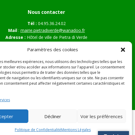
Nous contacter
Tél :
04.95.36.24.02
Mail
:
mairie.pietradiverde@wanadoo.fr
Adresse :
Hôtel de ville de Pietra di Verde
Le village
Paramètres des cookies
20230 Pietra di Verde
les meilleures expériences, nous utilisons des technologies telles que les
r stocker et/ou accéder aux informations sur l'appareil. Le consentement
ologies nous permettra de traiter des données telles que le
s Légales
t de navigation ou les identifiants uniques sur ce site. Ne pas consentir
son consentement peut affecter négativement certaines caractéristiques et
rvices
cepter
Décliner
Voir les préférences
Politique de Confidentialité
Mentions Légales