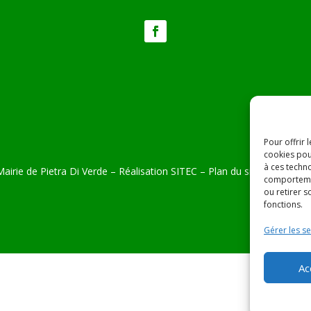
Pour offrir 
cookies pou
à ces techn
airie de Pietra Di Verde – Réalisation
SITEC
–
Plan du site –
Mention
comportemen
ou retirer 
fonctions.
Gérer les se
Ac