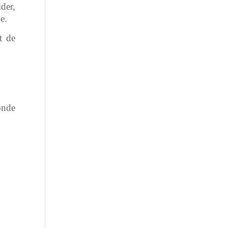
der,
e.
t de
onde