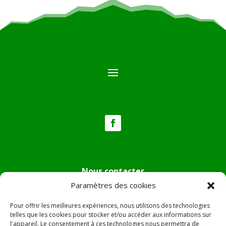
Nous contacter
Paramètres des cookies
Tél :
04.95.36.24.02
Mail
:
mairie.pietradiverde@wanadoo.fr
Pour offrir les meilleures expériences, nous utilisons des technologies
Adresse :
Hôtel de ville de Pietra di Verde
telles que les cookies pour stocker et/ou accéder aux informations sur
l'appareil. Le consentement à ces technologies nous permettra de
Le village