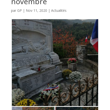
novembre
par
GP
|
Nov 11, 2020
|
Actualités