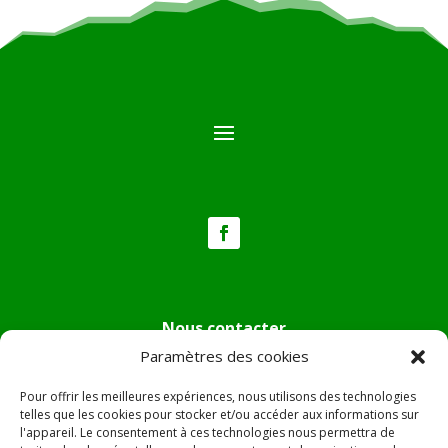
Nous contacter
Paramètres des cookies
Tél :
04.95.36.24.02
Mail
:
mairie.pietradiverde@wanadoo.fr
Pour offrir les meilleures expériences, nous utilisons des technologies
Adresse :
Hôtel de ville de Pietra di Verde
telles que les cookies pour stocker et/ou accéder aux informations sur
l'appareil. Le consentement à ces technologies nous permettra de
Le village