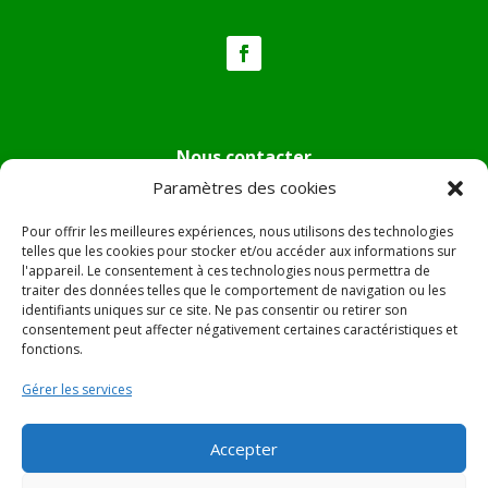
Nous contacter
Paramètres des cookies
Tél :
04.95.36.24.02
Mail
:
mairie.pietradiverde@wanadoo.fr
Pour offrir les meilleures expériences, nous utilisons des technologies
Adresse :
Hôtel de ville de Pietra di Verde
telles que les cookies pour stocker et/ou accéder aux informations sur
l'appareil. Le consentement à ces technologies nous permettra de
Le village
traiter des données telles que le comportement de navigation ou les
20230 Pietra di Verde
identifiants uniques sur ce site. Ne pas consentir ou retirer son
consentement peut affecter négativement certaines caractéristiques et
fonctions.
© 2022 Mairie de Pietra Di Verde – Réalisation
SITEC
–
Gérer les services
Plan du site –
Mentions Légales
Accepter