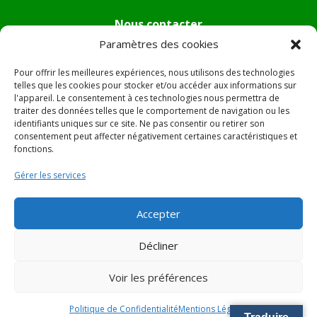
Nous contacter
Paramètres des cookies
Tél :
04.95.36.24.02
Mail
:
mairie.pietradiverde@wanadoo.fr
Pour offrir les meilleures expériences, nous utilisons des technologies
Adresse :
Hôtel de ville de Pietra di Verde
telles que les cookies pour stocker et/ou accéder aux informations sur
l'appareil. Le consentement à ces technologies nous permettra de
Le village
traiter des données telles que le comportement de navigation ou les
20230 Pietra di Verde
identifiants uniques sur ce site. Ne pas consentir ou retirer son
consentement peut affecter négativement certaines caractéristiques et
fonctions.
© 2022 Mairie de Pietra Di Verde – Réalisation
SITEC
–
Gérer les services
Plan du site –
Mentions Légales
Accepter
Décliner
Voir les préférences
Politique de Confidentialité
Mentions Légales