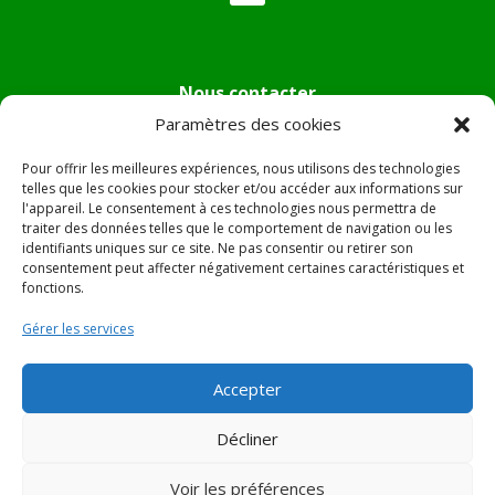
Nous contacter
Paramètres des cookies
Tél :
04.95.36.24.02
Mail
:
mairie.pietradiverde@wanadoo.fr
Pour offrir les meilleures expériences, nous utilisons des technologies
Adresse :
Hôtel de ville de Pietra di Verde
telles que les cookies pour stocker et/ou accéder aux informations sur
l'appareil. Le consentement à ces technologies nous permettra de
Le village
traiter des données telles que le comportement de navigation ou les
20230 Pietra di Verde
identifiants uniques sur ce site. Ne pas consentir ou retirer son
consentement peut affecter négativement certaines caractéristiques et
fonctions.
© 2022 Mairie de Pietra Di Verde – Réalisation
SITEC
–
Gérer les services
Plan du site –
Mentions Légales
Accepter
Décliner
Voir les préférences