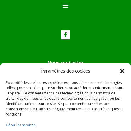
Nous contacter
Paramètres des cookies
Tél :
04.95.36.24.02
Mail
:
mairie.pietradiverde@wanadoo.fr
Pour offrir les meilleures expériences, nous utilisons des technologies
Adresse :
Hôtel de ville de Pietra di Verde
telles que les cookies pour stocker et/ou accéder aux informations sur
l'appareil. Le consentement à ces technologies nous permettra de
Le village
traiter des données telles que le comportement de navigation ou les
20230 Pietra di Verde
identifiants uniques sur ce site. Ne pas consentir ou retirer son
consentement peut affecter négativement certaines caractéristiques et
fonctions.
© 2022 Mairie de Pietra Di Verde – Réalisation
SITEC
–
Gérer les services