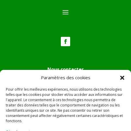
Nous contacter
Paramètres des cookies
Tél :
04.95.36.24.02
Mail
:
mairie.pietradiverde@wanadoo.fr
Pour offrir les meilleures expériences, nous utilisons des technologies
Adresse :
Hôtel de ville de Pietra di Verde
telles que les cookies pour stocker et/ou accéder aux informations sur
l'appareil. Le consentement à ces technologies nous permettra de
Le village
traiter des données telles que le comportement de navigation ou les
20230 Pietra di Verde
identifiants uniques sur ce site. Ne pas consentir ou retirer son
consentement peut affecter négativement certaines caractéristiques et
fonctions.