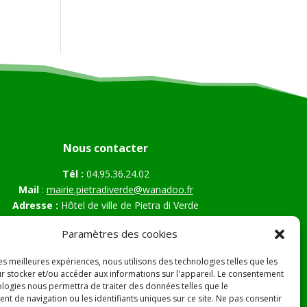
Nous contacter
Tél :
04.95.36.24.02
Mail
:
mairie.pietradiverde@wanadoo.fr
Adresse :
Hôtel de ville de Pietra di Verde
Le village
Paramètres des cookies
20230 Pietra di Verde
les meilleures expériences, nous utilisons des technologies telles que les
r stocker et/ou accéder aux informations sur l'appareil. Le consentement
ologies nous permettra de traiter des données telles que le
s Légales
t de navigation ou les identifiants uniques sur ce site. Ne pas consentir