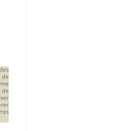
 des
 de
rme
s de
iser
érer
vres