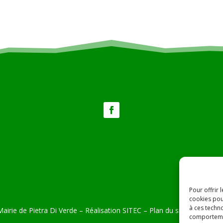
Pour offrir 
cookies pou
à ces techn
airie de Pietra Di Verde – Réalisation
SITEC
–
Plan du site –
Mention
comportemen