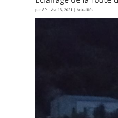
par
GP
|
Avr 13, 2021
|
Actualités