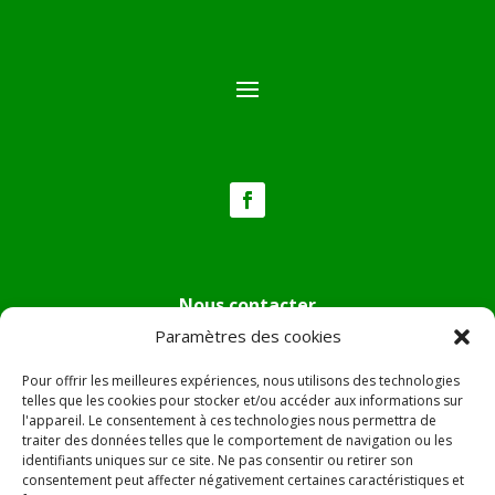
Nous contacter
Paramètres des cookies
Tél :
04.95.36.24.02
Mail
:
mairie.pietradiverde@wanadoo.fr
Pour offrir les meilleures expériences, nous utilisons des technologies
Adresse :
Hôtel de ville de Pietra di Verde
telles que les cookies pour stocker et/ou accéder aux informations sur
l'appareil. Le consentement à ces technologies nous permettra de
Le village
traiter des données telles que le comportement de navigation ou les
20230 Pietra di Verde
identifiants uniques sur ce site. Ne pas consentir ou retirer son
consentement peut affecter négativement certaines caractéristiques et