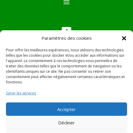
Paramètres des cookies
Pour offrir les meilleures expériences, nous utilisons des technologies
telles que les cookies pour stocker et/ou accéder aux informations sur
Nous contacter
l'appareil. Le consentement à ces technologies nous permettra de
traiter des données telles que le comportement de navigation ou les
Tél :
04.95.36.24.02
identifiants uniques sur ce site. Ne pas consentir ou retirer son
consentement peut affecter négativement certaines caractéristiques et
Mail
:
mairie.pietradiverde@wanadoo.fr
fonctions.
Adresse :
Hôtel de ville de Pietra di Verde
Le village
Gérer les services
20230 Pietra di Verde
Accepter
Décliner
© 2022 Mairie de Pietra Di Verde – Réalisation
SITEC
–
Plan du site –
Mentions Légales