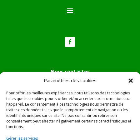
Nous contacter
Paramètres des cookies
Tél :
04.95.36.24.02
Mail
:
mairie.pietradiverde@wanadoo.fr
Pour offrir les meilleures expériences, nous utilisons des technologies
Adresse :
Hôtel de ville de Pietra di Verde
telles que les cookies pour stocker et/ou accéder aux informations sur
l'appareil. Le consentement à ces technologies nous permettra de
Le village
traiter des données telles que le comportement de navigation ou les
20230 Pietra di Verde
identifiants uniques sur ce site. Ne pas consentir ou retirer son
consentement peut affecter négativement certaines caractéristiques et
fonctions.
© 2022 Mairie de Pietra Di Verde – Réalisation
SITEC
–
Gérer les services