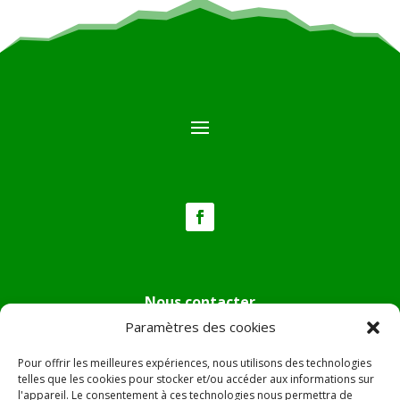
Nous contacter
Paramètres des cookies
Tél :
04.95.36.24.02
Mail
:
mairie.pietradiverde@wanadoo.fr
Pour offrir les meilleures expériences, nous utilisons des technologies
Adresse :
Hôtel de ville de Pietra di Verde
telles que les cookies pour stocker et/ou accéder aux informations sur
l'appareil. Le consentement à ces technologies nous permettra de
Le village