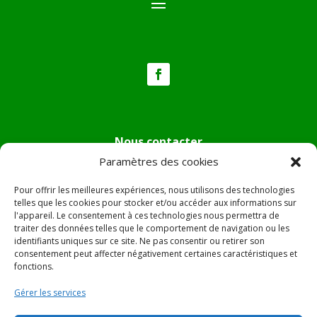
Nous contacter
Paramètres des cookies
Tél :
04.95.36.24.02
Mail
:
mairie.pietradiverde@wanadoo.fr
Pour offrir les meilleures expériences, nous utilisons des technologies
Adresse :
Hôtel de ville de Pietra di Verde
telles que les cookies pour stocker et/ou accéder aux informations sur
l'appareil. Le consentement à ces technologies nous permettra de
Le village
traiter des données telles que le comportement de navigation ou les
20230 Pietra di Verde
identifiants uniques sur ce site. Ne pas consentir ou retirer son
consentement peut affecter négativement certaines caractéristiques et
fonctions.
© 2022 Mairie de Pietra Di Verde – Réalisation
SITEC
–
Gérer les services
Plan du site –
Mentions Légales