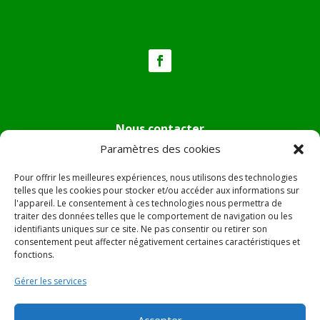
Nous contacter
Paramètres des cookies
Tél :
04.95.36.24.02
Mail
:
mairie.pietradiverde@wanadoo.fr
Pour offrir les meilleures expériences, nous utilisons des technologies
Adresse :
Hôtel de ville de Pietra di Verde
telles que les cookies pour stocker et/ou accéder aux informations sur
l'appareil. Le consentement à ces technologies nous permettra de
Le village
traiter des données telles que le comportement de navigation ou les
20230 Pietra di Verde
identifiants uniques sur ce site. Ne pas consentir ou retirer son
consentement peut affecter négativement certaines caractéristiques et
fonctions.
© 2022 Mairie de Pietra Di Verde – Réalisation
SITEC
–
Gérer les services
Plan du site –
Mentions Légales
Accepter