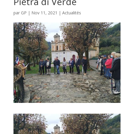
Pietra di Verde
par
GP
|
Nov 11, 2021
|
Actualités