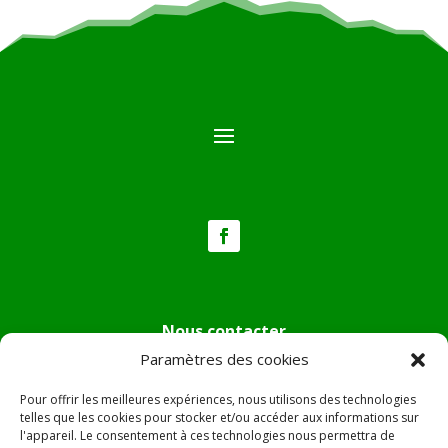
Nous contacter
Paramètres des cookies
Tél :
04.95.36.24.02
Mail
:
mairie.pietradiverde@wanadoo.fr
Pour offrir les meilleures expériences, nous utilisons des technologies
Adresse :
Hôtel de ville de Pietra di Verde
telles que les cookies pour stocker et/ou accéder aux informations sur
l'appareil. Le consentement à ces technologies nous permettra de
Le village