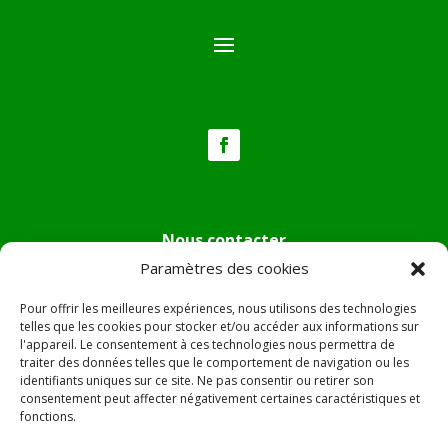
Nous contacter
Paramètres des cookies
Tél :
04.95.36.24.02
Mail
:
mairie.pietradiverde@wanadoo.fr
Pour offrir les meilleures expériences, nous utilisons des technologies
Adresse :
Hôtel de ville de Pietra di Verde
telles que les cookies pour stocker et/ou accéder aux informations sur
l'appareil. Le consentement à ces technologies nous permettra de
Le village
traiter des données telles que le comportement de navigation ou les
20230 Pietra di Verde
identifiants uniques sur ce site. Ne pas consentir ou retirer son
consentement peut affecter négativement certaines caractéristiques et
fonctions.