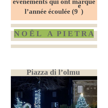
évènements qui ont marqué
e
l’année écoulée (9
)
N O Ë L A P I E T R A
Piazza di l’olmu